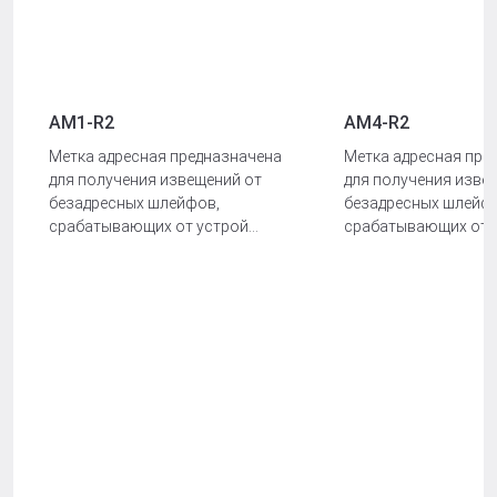
AM1-R2
AM4-R2
Метка адресная предназначена
Метка адресная пре
для получения извещений от
для получения изве
безадресных шлейфов,
безадресных шлейф
срабатывающих от устрой...
срабатывающих от у