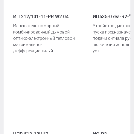
ИП 212/101-11-PR W2.04
ИП535-07еа-R2-“
Извещатель пожарный
Утройство дистанц
комбинированный дымовой
пуска предназначен
оптико-электронный тепловой
подачи сигнала руч
максимально-
включения исполни
дифференциальный...
уст...