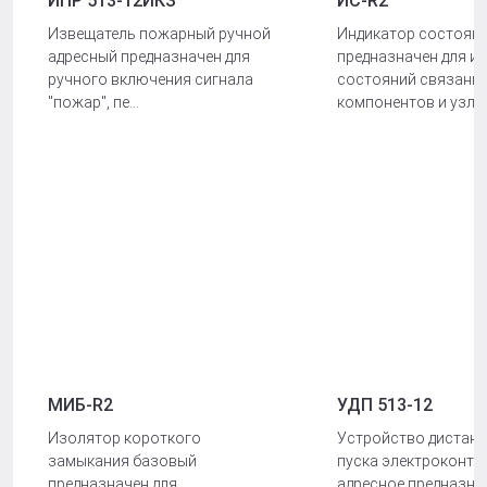
ИПР 513-12ИКЗ
ИС-R2
Извещатель пожарный ручной
Индикатор состоян
адресный предназначен для
предназначен для и
ручного включения сигнала
состояний связанны
"пожар", пе...
компонентов и узлов,
МИБ-R2
УДП 513-12
Изолятор короткого
Устройство дистан
замыкания базовый
пуска электроконта
предназначен для
адресное предназна