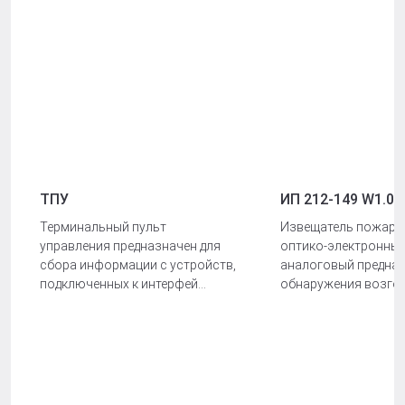
ТПУ
ИП 212-149 W1.04
Терминальный пульт
Извещатель пожарн
управления предназначен для
оптико-электронный
сбора информации с устройств,
аналоговый предназ
подключенных к интерфей...
обнаружения возго..