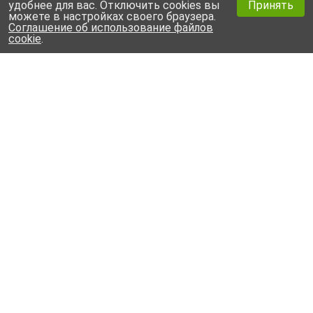
удобнее для вас. Отключить cookies вы
Принять
можете в настройках своего браузера.
Соглашение об использование файлов
cookie
.
10
10
августа
2026
августа
2026
Пн
Пн
(МОСКВА)
(НОВОСИБИРСК)
Пусконаладочные
Пусконаладочные
работы и
работы и
обслуживание
обслуживание
системы
системы
противопожарной
противопожарной
защиты «GLOBAL
защиты GLOBAL
RUBEZH» в
RUBEZH в объеме
объеме 16 часов
16 часов (10-
(10-11.08.2026)
11.08.2026г.)