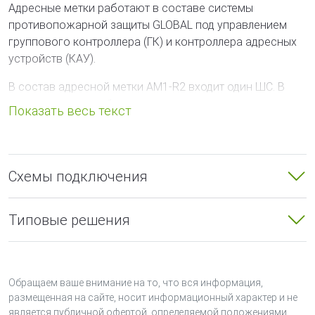
Адресные метки работают в составе системы
противопожарной защиты GLOBAL под управлением
группового контроллера (ГК) и контроллера адресных
устройств (КАУ).
В состав адресной метки АМ1-R2 входит один ШС. В
системе занимает 1 адрес.
Питание и информационный обмен адресных меток
осуществляются по двухпроводной адресной линии
связи.
Схемы подключения
Устройство и принцип работы
Адресные метки конструктивно выполнены в
Типовые решения
пластмассовом корпусе. Корпус состоит из двух
частей – основания и крышки. Крышка имеет окно для
индикатора Связь, расположенного на плате.
Обращаем ваше внимание на то, что вся информация,
Корпус адресной метки имеет возможность установки
размещенная на сайте, носит информационный характер и не
на DIN-рейку с помощью элемента крепления,
является публичной офертой, определяемой положениями