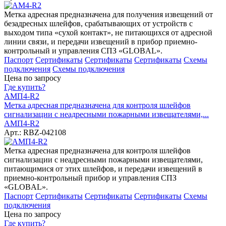
Метка адресная предназначена для получения извещений от
безадресных шлейфов, срабатывающих от устройств с
выходом типа «сухой контакт», не питающихся от адресной
линии связи, и передачи извещений в прибор приемно-
контрольный и управления СПЗ «GLOBAL».
Паспорт
Сертификаты
Сертификаты
Сертификаты
Схемы
подключения
Схемы подключения
Цена по запросу
Где купить?
АМП4-R2
Метка адресная предназначена для контроля шлейфов
сигнализации с неадресными пожарными извещателями,...
АМП4-R2
Арт.: RBZ-042108
Метка адресная предназначена для контроля шлейфов
сигнализации с неадресными пожарными извещателями,
питающимися от этих шлейфов, и передачи извещений в
приемно-контрольный прибор и управления СПЗ
«GLOBAL».
Паспорт
Сертификаты
Сертификаты
Сертификаты
Схемы
подключения
Цена по запросу
Где купить?