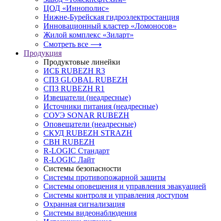
ЦОД «Иннополис»
Нижне-Бурейская гидроэлектростанция
Инновационный кластер «Ломоносов»
Жилой комплекс «Зиларт»
Смотреть все ⟶
Продукция
Продуктовые линейки
ИСБ RUBEZH R3
СПЗ GLOBAL RUBEZH
СПЗ RUBEZH R1
Извещатели (неадресные)
Источники питания (неадресные)
СОУЭ SONAR RUBEZH
Оповещатели (неадресные)
СКУД RUBEZH STRAZH
СВН RUBEZH
R-LOGIC Стандарт
R-LOGIC Лайт
Системы безопасности
Системы противопожарной защиты
Системы оповещения и управления эвакуацией
Системы контроля и управления доступом
Охранная сигнализация
Системы видеонаблюдения