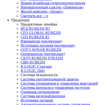
Нижне-Бурейская гидроэлектростанция
Инновационный кластер «Ломоносов»
Жилой комплекс «Зиларт»
Смотреть все ⟶
Продукция
Продуктовые линейки
ИСБ RUBEZH R3
СПЗ GLOBAL RUBEZH
СПЗ RUBEZH R1
Извещатели (неадресные)
Источники питания (неадресные)
СОУЭ SONAR RUBEZH
Оповещатели (неадресные)
СКУД RUBEZH STRAZH
СВН RUBEZH
R-LOGIC Стандарт
R-LOGIC Лайт
Системы безопасности
Системы противопожарной защиты
Системы оповещения и управления эвакуацией
Системы контроля и управления доступом
Охранная сигнализация
Системы видеонаблюдения
Источники питания
Автоматизированные системы управления