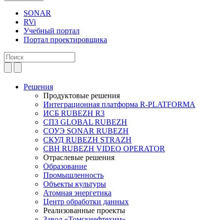
SONAR
RVi
Учебный портал
Портал проектировщика
Решения
Продуктовые решения
Интеграционная платформа R-PLATFORMA
ИСБ RUBEZH R3
СПЗ GLOBAL RUBEZH
СОУЭ SONAR RUBEZH
СКУД RUBEZH STRAZH
СВН RUBEZH VIDEO OPERATOR
Отраслевые решения
Образование
Промышленность
Объекты культуры
Атомная энергетика
Центр обработки данных
Реализованные проекты
Завод «Томскнефтехим»