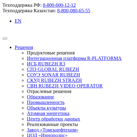
Техподдержка РФ:
8-800-600-12-12
Техподдержка Казахстан:
8-800-080-65-55
EN
Решения
Продуктовые решения
Интеграционная платформа R-PLATFORMA
ИСБ RUBEZH R3
СПЗ GLOBAL RUBEZH
СОУЭ SONAR RUBEZH
СКУД RUBEZH STRAZH
СВН RUBEZH VIDEO OPERATOR
Отраслевые решения
Образование
Промышленность
Объекты культуры
Атомная энергетика
Центр обработки данных
Реализованные проекты
Завод «Томскнефтехим»
ЦОД «Иннополис»