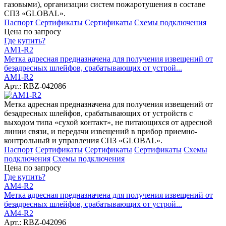
газовыми), организации систем пожаротушения в составе
СПЗ «GLOBAL».
Паспорт
Сертификаты
Сертификаты
Схемы подключения
Цена по запросу
Где купить?
AM1-R2
Метка адресная предназначена для получения извещений от
безадресных шлейфов, срабатывающих от устрой...
AM1-R2
Арт.: RBZ-042086
Метка адресная предназначена для получения извещений от
безадресных шлейфов, срабатывающих от устройств с
выходом типа «сухой контакт», не питающихся от адресной
линии связи, и передачи извещений в прибор приемно-
контрольный и управления СПЗ «GLOBAL».
Паспорт
Сертификаты
Сертификаты
Сертификаты
Схемы
подключения
Схемы подключения
Цена по запросу
Где купить?
AM4-R2
Метка адресная предназначена для получения извещений от
безадресных шлейфов, срабатывающих от устрой...
AM4-R2
Арт.: RBZ-042096