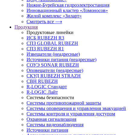
Нижне-Бурейская гидроэлектростанция
Инновационный кластер «Ломоносов»
Жилой комплекс «Зиларт»
Смотреть все ⟶
Продукция
Продуктовые линейки
ИСБ RUBEZH R3
СПЗ GLOBAL RUBEZH
СПЗ RUBEZH R1
Извещатели (неадресные)
Источники питания (неадресные)
СОУЭ SONAR RUBEZH
Оповещатели (неадресные)
СКУД RUBEZH STRAZH
СВН RUBEZH
R-LOGIC Стандарт
R-LOGIC Лайт
Системы безопасности
Системы противопожарной защиты
Системы оповещения и управления эвакуацией
Системы контроля и управления доступом
Охранная сигнализация
Системы видеонаблюдения
Источники питания