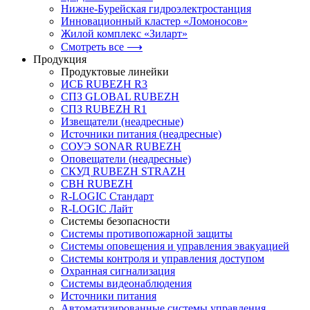
Нижне-Бурейская гидроэлектростанция
Инновационный кластер «Ломоносов»
Жилой комплекс «Зиларт»
Смотреть все ⟶
Продукция
Продуктовые линейки
ИСБ RUBEZH R3
СПЗ GLOBAL RUBEZH
СПЗ RUBEZH R1
Извещатели (неадресные)
Источники питания (неадресные)
СОУЭ SONAR RUBEZH
Оповещатели (неадресные)
СКУД RUBEZH STRAZH
СВН RUBEZH
R-LOGIC Стандарт
R-LOGIC Лайт
Системы безопасности
Системы противопожарной защиты
Системы оповещения и управления эвакуацией
Системы контроля и управления доступом
Охранная сигнализация
Системы видеонаблюдения
Источники питания
Автоматизированные системы управления