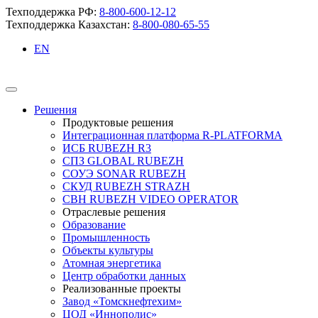
Техподдержка РФ:
8-800-600-12-12
Техподдержка Казахстан:
8-800-080-65-55
EN
Решения
Продуктовые решения
Интеграционная платформа R-PLATFORMA
ИСБ RUBEZH R3
СПЗ GLOBAL RUBEZH
СОУЭ SONAR RUBEZH
СКУД RUBEZH STRAZH
СВН RUBEZH VIDEO OPERATOR
Отраслевые решения
Образование
Промышленность
Объекты культуры
Атомная энергетика
Центр обработки данных
Реализованные проекты
Завод «Томскнефтехим»
ЦОД «Иннополис»