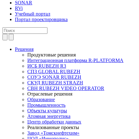
SONAR
RVi
Учебный портал
Портал проектировщика
Решения
Продуктовые решения
Интеграционная платформа R-PLATFORMA
ИСБ RUBEZH R3
СПЗ GLOBAL RUBEZH
СОУЭ SONAR RUBEZH
СКУД RUBEZH STRAZH
СВН RUBEZH VIDEO OPERATOR
Отраслевые решения
Образование
Промышленность
Объекты культуры
Атомная энергетика
Центр обработки данных
Реализованные проекты
Завод «Томскнефтехим»
ЦОД «Иннополис»