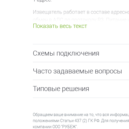
Извещатель работает в составе адрес
обмен в АЛС по протоколу R3. Питание 
подключенной к прибору.
На корпусе извещателя присутствует 
При включенной индикации извещатель о
Схемы подключения
охраны.
Имеется возможность тестирования раб
Часто задаваемые вопросы
Возможна работа устройства в технол
Типовые решения
Обращаем ваше внимание на то, что вся информац
положениями Статьи 437 (2) ГК РФ. Для получени
компании ООО "РУБЕЖ".