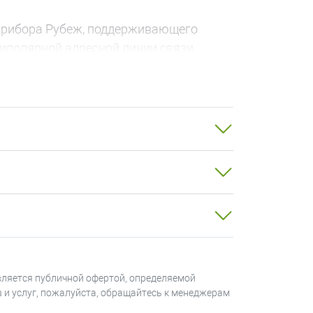
 прибора Рубеж, поддерживающего
ниполярной адресной линии связи,
 отключить программным способом.
ставлена зона на охрану или снята с
тестера «ОТ-1».
вляется публичной офертой, определяемой
в и услуг, пожалуйста, обращайтесь к менеджерам