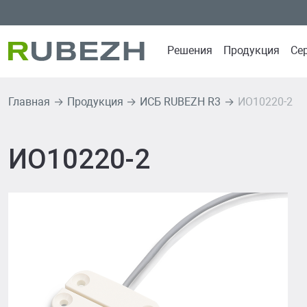
Решения
Продукция
Се
Главная
Продукция
ИСБ RUBEZH R3
ИО10220-2
Продуктовые решен
Продуктов
Интеграционная платфо
ИСБ RUBEZH 
ИО10220-2
PLATFORMA
СПЗ GLOBAL
ИСБ RUBEZH R3
СПЗ RUBEZH 
СПЗ GLOBAL RUBEZH
Извещатели 
СОУЭ SONAR RUBEZH
Источники пи
СКУД RUBEZH STRAZH
СОУЭ SONAR
СВН RUBEZH VIDEO OPE
Оповещатели
СКУД RUBEZ
СВН RUBEZH
R-LOGIC Стан