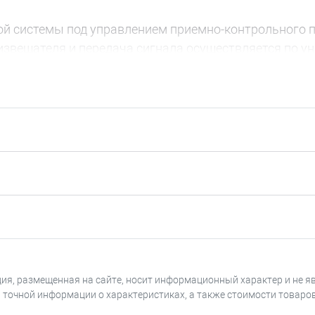
ной системы под управлением приемно-контрольного
извещателя и передача сигнала осуществляется по у
индикатор «Связь». Индикацию на извещателе можно
тражает свое состояние вне зависимости от того, по
отоспособности извещателя с помощью оптического 
огическом режиме.
ия, размещенная на сайте, носит информационный характер и не я
я точной информации о характеристиках, а также стоимости товаро