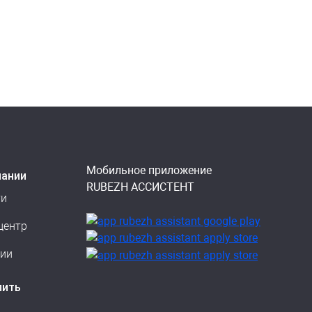
Мобильное приложение
пании
RUBEZH АССИСТЕНТ
ти
центр
сии
пить