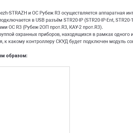
ezh-STRAZH и ОС Рубеж R3 осуществляется аппаратная ин
дключается в USB разъём STR20-IP (STR20-IP-Ent, STR20-1A
ми ОС R3 (Рубеж-2ОП прот.R3, КАУ-2 прот.R3).
руппой охранных приборов, находящихся в рамках одного и
я, к какому контроллеру СКУД будет подключен модуль с
ым образом: