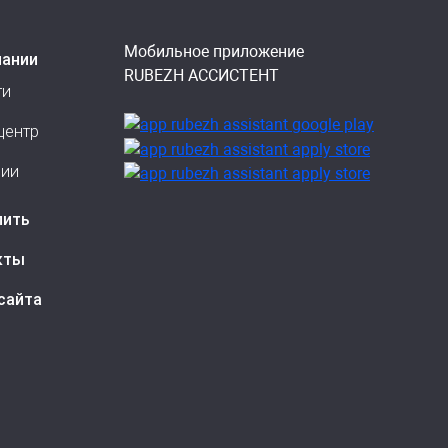
Мобильное приложение
пании
RUBEZH АССИСТЕНТ
ти
центр
сии
пить
кты
сайта