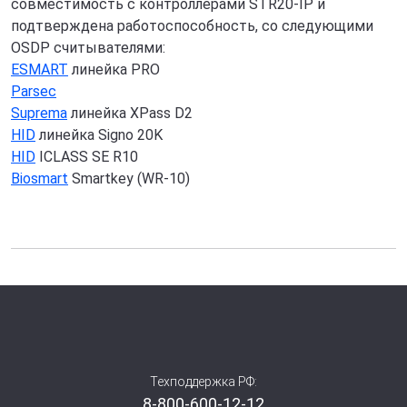
совместимость с контроллерами STR20-IP и
подтверждена работоспособность, со следующими
OSDP считывателями:
ESMART
линейка PRO
Parsec
Suprema
линейка XPass D2
HID
линейка Signo 20K
HID
ICLASS SE R10
Biosmart
Smartkey (WR-10)
Техподдержка РФ:
8-800-600-12-12