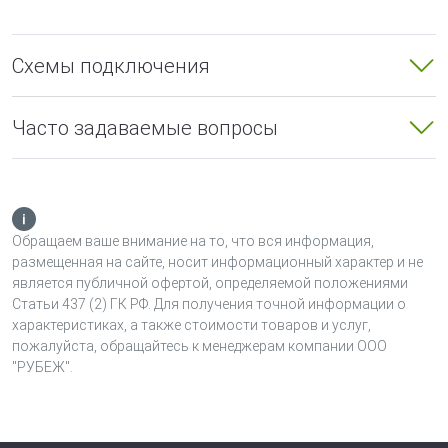
добавленных в его конфигурацию подключаемых к
нему устройств.
Схемы подключения
Конвертер обеспечивает прямое и обратное
преобразование протокола RS-R3 интерфейса
адресной линии связи системы ОПС «Рубеж» и
Часто задаваемые вопросы
протокола интерфейса RS-485 сторонних
производителей и производит:
Контроль подключенных устройств;
Управление подключенными устройствами;
Обращаем ваше внимание на то, что вся информация,
Передачу в прибор состояний устройств;
размещенная на сайте, носит информационный характер и не
Светодиодную индикацию режимов работы модуля и
является публичной офертой, определяемой положениями
Статьи 437 (2) ГК РФ. Для получения точной информации о
наличия связи с центральным прибором;
характеристиках, а также стоимости товаров и услуг,
Контроль вскрытия корпуса.
пожалуйста, обращайтесь к менеджерам компании ООО
"РУБЕЖ".
АКП-1-R3 позволяет контролировать и управлять
состояниями устройств сторонних производителей на
линии интерфейса RS-485 так, как будто они
расположены на линии интерфейса АЛС приемно-