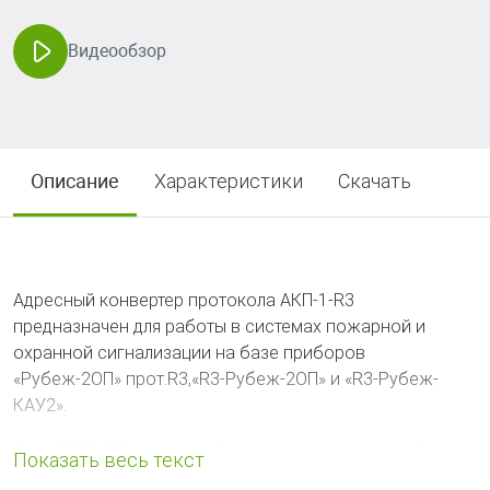
Видеообзор
Описание
Характеристики
Скачать
Адресный конвертер протокола АКП-1-R3
предназначен для работы в системах пожарной и
охранной сигнализации на базе приборов
«Рубеж-2ОП» прот.R3,«R3-Рубеж-2ОП» и «R3-Рубеж-
КАУ2».
Сам АКП-1-R3 в адресной линии связи занимает 1 адрес
и резервирует количество адресов по количеству