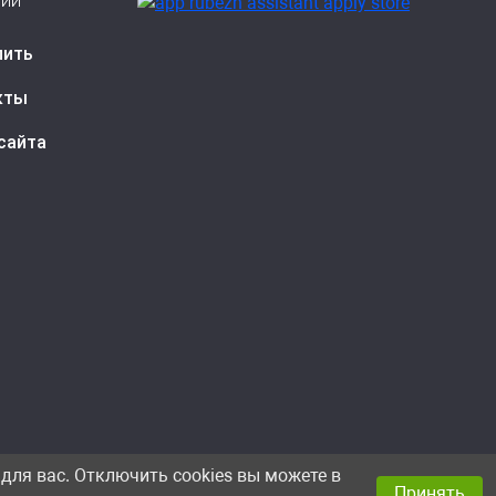
сии
пить
кты
сайта
для вас. Отключить cookies вы можете в
Принять