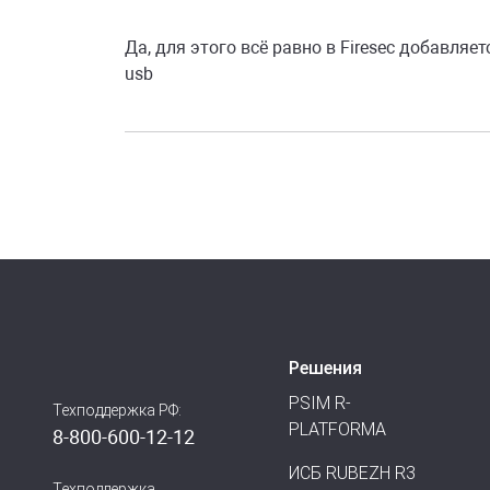
Да, для этого всё равно в Firesec добавля
usb
Решения
PSIM R-
Техподдержка РФ:
PLATFORMA
8-800-600-12-12
ИСБ RUBEZH R3
Техподдержка