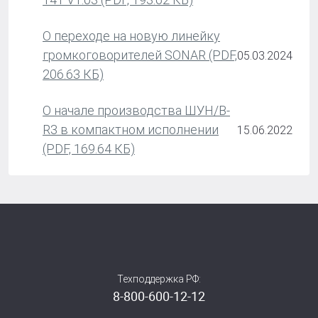
О переходе на новую линейку
громкоговорителей SONAR (PDF,
05.03.2024
206.63 КБ)
О начале производства ШУН/В-
R3 в компактном исполнении
15.06.2022
(PDF, 169.64 КБ)
Техподдержка РФ:
8-800-600-12-12