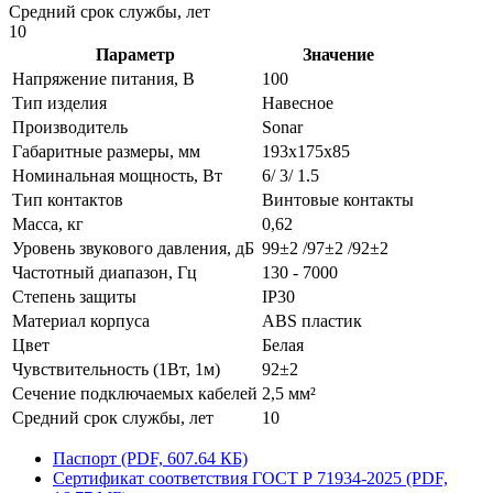
Средний срок службы, лет
10
Параметр
Значение
Напряжение питания, В
100
Тип изделия
Навесное
Производитель
Sonar
Габаритные размеры, мм
193x175x85
Номинальная мощность, Вт
6/ 3/ 1.5
Тип контактов
Винтовые контакты
Масса, кг
0,62
Уровень звукового давления, дБ
99±2 /97±2 /92±2
Частотный диапазон, Гц
130 - 7000
Степень защиты
IP30
Материал корпуса
ABS пластик
Цвет
Белая
Чувствительность (1Вт, 1м)
92±2
Сечение подключаемых кабелей
2,5 мм²
Средний срок службы, лет
10
Паспорт (PDF, 607.64 КБ)
Сертификат соответствия ГОСТ Р 71934-2025 (PDF,