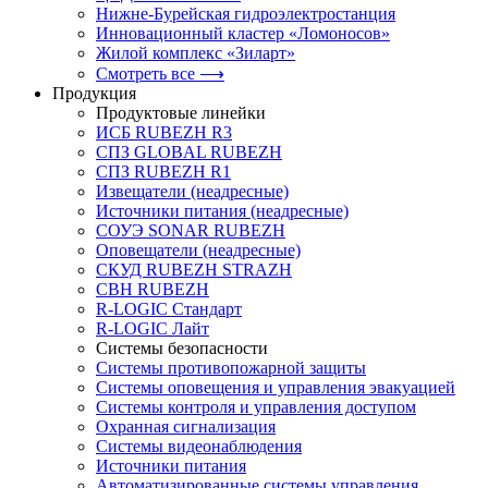
Нижне-Бурейская гидроэлектростанция
Инновационный кластер «Ломоносов»
Жилой комплекс «Зиларт»
Смотреть все ⟶
Продукция
Продуктовые линейки
ИСБ RUBEZH R3
СПЗ GLOBAL RUBEZH
СПЗ RUBEZH R1
Извещатели (неадресные)
Источники питания (неадресные)
СОУЭ SONAR RUBEZH
Оповещатели (неадресные)
СКУД RUBEZH STRAZH
СВН RUBEZH
R-LOGIC Стандарт
R-LOGIC Лайт
Системы безопасности
Системы противопожарной защиты
Системы оповещения и управления эвакуацией
Системы контроля и управления доступом
Охранная сигнализация
Системы видеонаблюдения
Источники питания
Автоматизированные системы управления