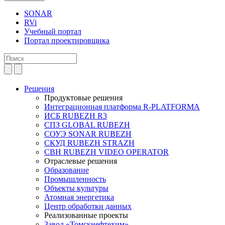
SONAR
RVi
Учебный портал
Портал проектировщика
Решения
Продуктовые решения
Интеграционная платформа R-PLATFORMA
ИСБ RUBEZH R3
СПЗ GLOBAL RUBEZH
СОУЭ SONAR RUBEZH
СКУД RUBEZH STRAZH
СВН RUBEZH VIDEO OPERATOR
Отраслевые решения
Образование
Промышленность
Объекты культуры
Атомная энергетика
Центр обработки данных
Реализованные проекты
Завод «Томскнефтехим»