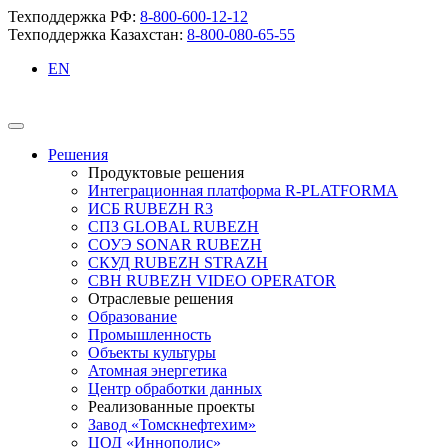
Техподдержка РФ:
8-800-600-12-12
Техподдержка Казахстан:
8-800-080-65-55
EN
Решения
Продуктовые решения
Интеграционная платформа R-PLATFORMA
ИСБ RUBEZH R3
СПЗ GLOBAL RUBEZH
СОУЭ SONAR RUBEZH
СКУД RUBEZH STRAZH
СВН RUBEZH VIDEO OPERATOR
Отраслевые решения
Образование
Промышленность
Объекты культуры
Атомная энергетика
Центр обработки данных
Реализованные проекты
Завод «Томскнефтехим»
ЦОД «Иннополис»