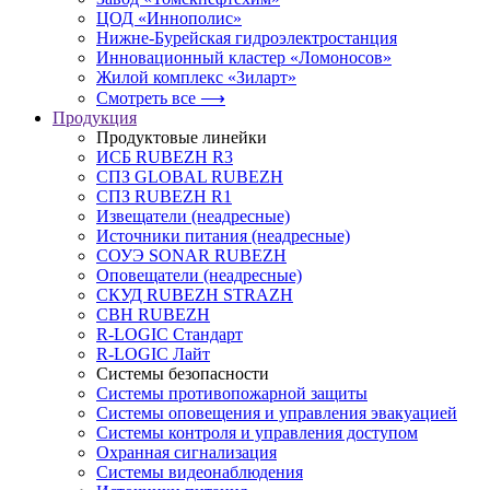
ЦОД «Иннополис»
Нижне-Бурейская гидроэлектростанция
Инновационный кластер «Ломоносов»
Жилой комплекс «Зиларт»
Смотреть все ⟶
Продукция
Продуктовые линейки
ИСБ RUBEZH R3
СПЗ GLOBAL RUBEZH
СПЗ RUBEZH R1
Извещатели (неадресные)
Источники питания (неадресные)
СОУЭ SONAR RUBEZH
Оповещатели (неадресные)
СКУД RUBEZH STRAZH
СВН RUBEZH
R-LOGIC Стандарт
R-LOGIC Лайт
Системы безопасности
Системы противопожарной защиты
Системы оповещения и управления эвакуацией
Системы контроля и управления доступом
Охранная сигнализация
Системы видеонаблюдения