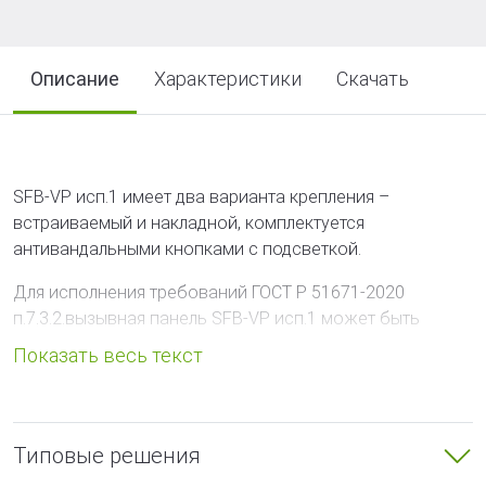
Описание
Характеристики
Скачать
SFB
-
VP
исп.1 имеет два варианта крепления –
встраиваемый и накладной, комплектуется
антивандальными кнопками с подсветкой.
Для исполнения требований ГОСТ Р 51671-2020
п.7.3.2.вызывная панель
SFB
-
VP
исп.1 может быть
выполнена в оранжевом цвете.
Вызывная панель
SFB
-
VP
– техническое средство
связи и информации общего пользования,
устанавливаемое по маршрутам эвакуации и в зонах
Типовые решения
пожарной безопасности, предназначенное для