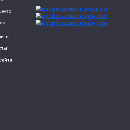
центр
сии
пить
кты
сайта