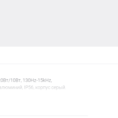
20Вт/10Вт, 130Hz-15kНz,
алюминий, IP56, корпус серый.