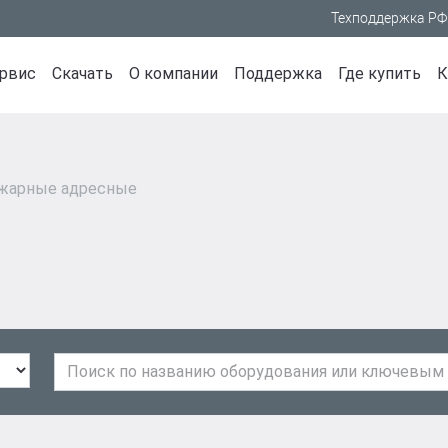
Техподдержка РФ
рвис
Скачать
О компании
Поддержка
Где купить
К
Программное обеспечение
О компании
ия
ые линейки
Отраслевые решения
Системы безопасн
жарные адресные
Документация по приборам
Новости
рма R-
 R3
Образование
Системы противопож
Маркетинговые материалы
Медиацентр
 RUBEZH
Промышленность
Системы оповещения 
Прайс-листы
Вакансии
 R1
Объекты культуры
эвакуацией
Письма
Контакты
(неадресные)
Атомная энергетика
Системы контроля и 
итания (неадресные)
Центр обработки данных
доступом
 RUBEZH
Охранная сигнализац
ERATOR
 (неадресные)
Системы видеонабл
H STRAZH
Источники питания
Автоматизированны
ндарт
управления