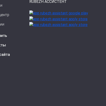
RUBEZH АССИСТЕНТ
ти
центр
сии
пить
кты
сайта