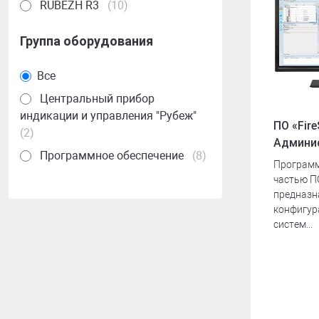
R-LOGIC Лайт
RUBEZH R3
(10)
Группа оборудования
Все
Центральный прибор
индикации и управления "Рубеж"
ПО «Fire
(2)
Админи
Программное обеспечение
(8)
Программ
частью ПО
предназн
конфигур
систем...