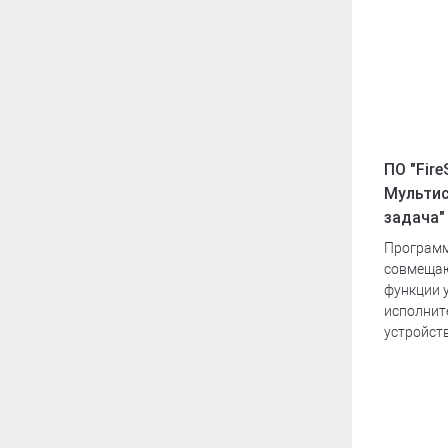
ПО "Fire
Мультис
задача"
Программ
совмещаю
функции 
исполни
устройств