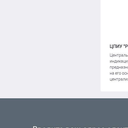
ЦПИУ "Р
Централь
индикаци
предназн
на его ос
централиз