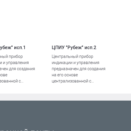
убеж" исп.1
ЦПИУ "Рубеж" исп.2
ный прибор
Центральный прибор
и и управления
индикации и управления
ачен для создания
предназначен для создания
нове
на его основе
ованной с...
централизованной с...