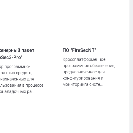
енерный пакет
ПО "FireSecNT"
reSec3-Pro"
Кроссплатформенное
программное обеспечение,
ор программно-
предназначенное для
ратных средств,
конфигурирования и
дназначенных для
мониторинга систе...
льзования в процессе
оналадочных ра...