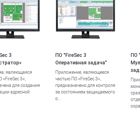
Sec 3
ПО "FireSec 3
ПО 
стратор»
Оперативная задача"
Мул
зад
а, являющаяся
Приложение, являющееся
 «FireSec 3»,
частью ПО «FireSec 3»,
При
ачена для создания
предназначено для контроля
мони
ации адресной
за состоянием защищаемого
сраз
о...
отд
охра