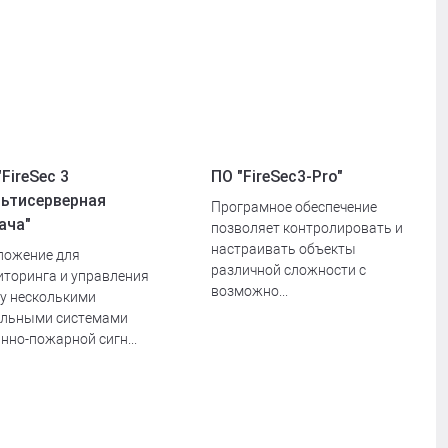
"FireSec 3
ПО "FireSec3-Pro"
ьтисерверная
Програмное обеспечение
ача"
позволяет контролировать и
настраивать объекты
ложение для
различной сложности с
торинга и управления
возможно...
у несколькими
ельными системами
нно-пожарной сигн...