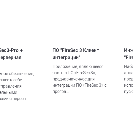
Sec3-Pro +
ПО "FireSec 3 Клиент
Инж
ерверная
интеграции"
"Fi
Приложение, являющееся
Наб
частью ПО «FireSec 3»,
аппа
ное обеспечение,
предназначенное для
пре
щее в себе
интеграции ПО «FireSec 3» c
испо
управления
програ...
пуск
тельными
ами с персон...