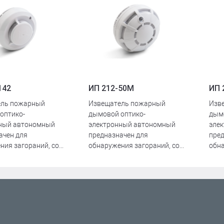
т
142
ИП 212-50М
ИП 
ель пожарный
Извещатель пожарный
Изв
оптико-
дымовой оптико-
дым
ный автономный
электронный автономный
эле
ачен для
предназначен для
пред
ия загораний, со...
обнаружения загораний, со...
обна