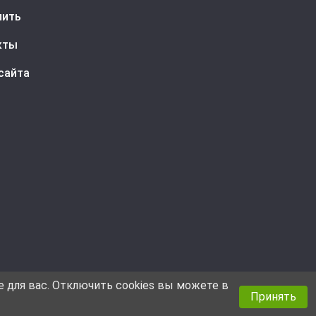
пить
кты
сайта
е для вас. Отключить cookies вы можете в
Принять