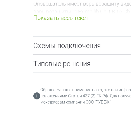
Оповещатель имеет взрывозащиту видов
взрывозащиты
«1Ex mb [ib Gb] IIB T6 G
Питание оповещателя осуществляется о
электрические цепи оповещателя, кото
доступны при эксплуатации.
Схемы подключения
Оповещатель может быть выполнен в 
Типовые решения
сигнальный цвет светового оповещ
сигнальный цвет светового оповещ
Оповещатель свето-звуковой взрыво
Обращаем ваше внимание на то, что вся инфо
положениями Статьи 437 (2) ГК РФ. Для получ
Оповещение по звуковому каналу;
менеджерам компании ООО "РУБЕЖ".
Оповещение по световому каналу;
Индикация дежурного состояния.