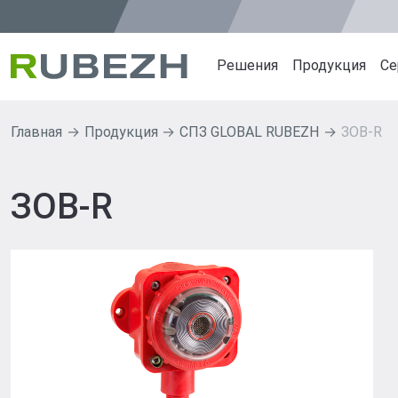
Решения
Продукция
Се
Главная
Продукция
СПЗ GLOBAL RUBEZH
ЗОВ-R
Продуктовые решен
Продуктов
Интеграционная платфо
ИСБ RUBEZH
ЗОВ-R
PLATFORMA
СПЗ GLOBAL
ИСБ RUBEZH R3
СПЗ RUBEZH
СПЗ GLOBAL RUBEZH
Извещатели 
СОУЭ SONAR RUBEZH
Источники п
СКУД RUBEZH STRAZH
СОУЭ SONAR
СВН RUBEZH VIDEO OP
Оповещатели
СКУД RUBEZ
СВН RUBEZH
R-LOGIC Ста