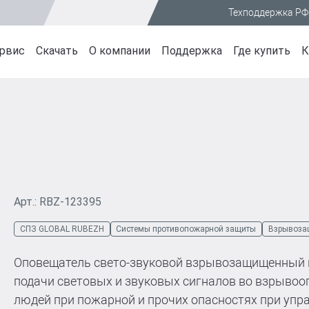
Техподдержка РФ
рвис
Скачать
О компании
Поддержка
Где купить
К
Программное обеспечение
О компании
ия
ые линейки
Отраслевые решения
Системы безопасн
Документация по приборам
Новости
рма R-
 R3
Образование
Системы противопож
Маркетинговые материалы
Медиацентр
 RUBEZH
Промышленность
Системы оповещения 
Прайс-листы
Вакансии
 R1
Объекты культуры
эвакуацией
Письма
Контакты
(неадресные)
Атомная энергетика
Системы контроля и 
Арт.: RBZ-123395
итания (неадресные)
Центр обработки данных
доступом
 RUBEZH
Охранная сигнализац
СПЗ GLOBAL RUBEZH
Системы противопожарной защиты
Взрывоза
ERATOR
 (неадресные)
Системы видеонабл
H STRAZH
Источники питания
Оповещатель свето-звуковой взрывозащищенный 
Автоматизированны
подачи световых и звуковых сигналов во взрывоо
ндарт
управления
людей при пожарной и прочих опасностях при упр