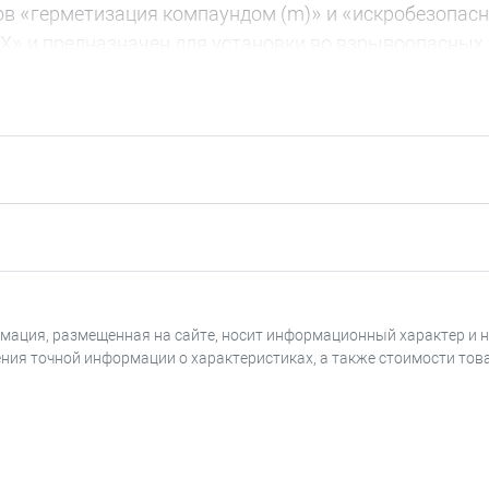
 «герметизация компаундом (m)» и «искробезопасная
b X»
и предназначен для установки во взрывоопасных 
т обычной (неискробезопасной) цепи. Искробезопас
рые не залиты компаундом.
Указанные цепи находятся
следующих исполнениях:
ения – красный;
ения – желтый.
защищенный выполняет следующие функции:
рмация, размещенная на сайте, носит информационный характер и 
ения точной информации о характеристиках, а также стоимости това