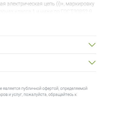
 электрическая цепь (i)», маркировку
зонах класса 1 и ниже по ГОСТ30852.9.
ное исполнение имеют внутренние
 внутри корпуса оповещателя и не
не является публичной офертой, определяемой
ров и услуг, пожалуйста, обращайтесь к