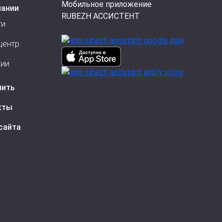
Мобильное приложение
пании
RUBEZH АССИСТЕНТ
ти
центр
сии
пить
кты
сайта