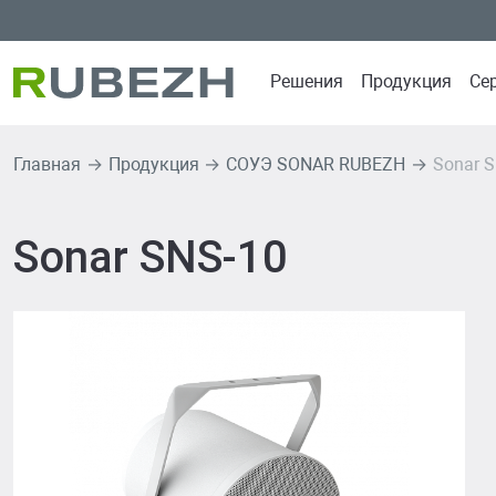
Решения
Продукция
Се
Главная
Продукция
СОУЭ SONAR RUBEZH
Sonar 
Продуктовые решен
Продуктов
Интеграционная платфо
ИСБ RUBEZH 
Sonar SNS-10
PLATFORMA
СПЗ GLOBAL
ИСБ RUBEZH R3
СПЗ RUBEZH 
СПЗ GLOBAL RUBEZH
Извещатели 
СОУЭ SONAR RUBEZH
Источники пи
СКУД RUBEZH STRAZH
СОУЭ SONAR
СВН RUBEZH VIDEO OPE
Оповещатели
СКУД RUBEZ
СВН RUBEZH
R-LOGIC Стан