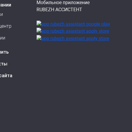
Мобильное приложение
пании
RUBEZH АССИСТЕНТ
ти
центр
сии
пить
кты
сайта