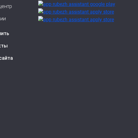
центр
сии
пить
кты
сайта