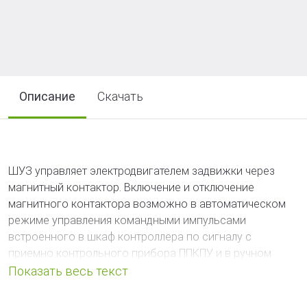
Описание
Скачать
ШУЗ управляет электродвигателем задвижки через
магнитный контактор. Включение и отключение
магнитного контактора возможно в автоматическом
режиме управления командными импульсами
встроенного в шкаф контроллера по сигналу с
приемно контрольного прибора ППКПУ и в ручном
режиме управления с помощью кнопок шкафа без
участия контроллера.