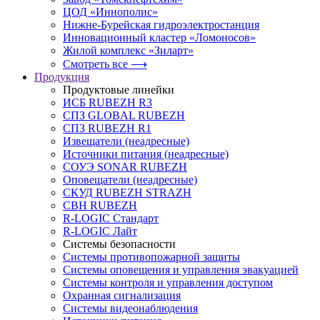
ЦОД «Иннополис»
Нижне-Бурейская гидроэлектростанция
Инновационный кластер «Ломоносов»
Жилой комплекс «Зиларт»
Смотреть все ⟶
Продукция
Продуктовые линейки
ИСБ RUBEZH R3
СПЗ GLOBAL RUBEZH
СПЗ RUBEZH R1
Извещатели (неадресные)
Источники питания (неадресные)
СОУЭ SONAR RUBEZH
Оповещатели (неадресные)
СКУД RUBEZH STRAZH
СВН RUBEZH
R-LOGIC Стандарт
R-LOGIC Лайт
Системы безопасности
Системы противопожарной защиты
Системы оповещения и управления эвакуацией
Системы контроля и управления доступом
Охранная сигнализация
Системы видеонаблюдения