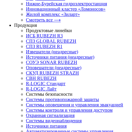
Нижне-Бурейская гидроэлектростанция
Инновационный кластер «Ломоносов»
Жилой комплекс «Зиларт»
Смотреть все ⟶
Продукция
Продуктовые линейки
ИСБ RUBEZH R3
СПЗ GLOBAL RUBEZH
СПЗ RUBEZH R1
Извещатели (неадресные)
Источники питания (неадресные)
СОУЭ SONAR RUBEZH
Оповещатели (неадресные)
СКУД RUBEZH STRAZH
СВН RUBEZH
R-LOGIC Стандарт
R-LOGIC Лайт
Системы безопасности
Системы противопожарной защиты
Системы оповещения и управления эвакуацией
Системы контроля и управления доступом
Охранная сигнализация
Системы видеонаблюдения
Источники питания
Автоматизированные системы управления