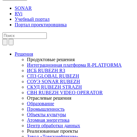
SONAR
RVi
Учебный портал
Портал проектировщика
Решения
Продуктовые решения
Интеграционная платформа R-PLATFORMA
ИСБ RUBEZH R3
СПЗ GLOBAL RUBEZH
СОУЭ SONAR RUBEZH
СКУД RUBEZH STRAZH
СВН RUBEZH VIDEO OPERATOR
Отраслевые решения
Образование
Промышленность
Объекты культуры
Атомная энергетика
Центр обработки данных
Реализованные проекты
Завод «Томскнефтехим»