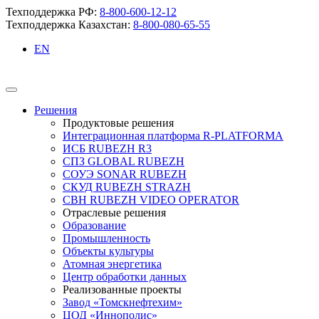
Техподдержка РФ:
8-800-600-12-12
Техподдержка Казахстан:
8-800-080-65-55
EN
Решения
Продуктовые решения
Интеграционная платформа R-PLATFORMA
ИСБ RUBEZH R3
СПЗ GLOBAL RUBEZH
СОУЭ SONAR RUBEZH
СКУД RUBEZH STRAZH
СВН RUBEZH VIDEO OPERATOR
Отраслевые решения
Образование
Промышленность
Объекты культуры
Атомная энергетика
Центр обработки данных
Реализованные проекты
Завод «Томскнефтехим»
ЦОД «Иннополис»