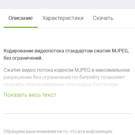
Описание
Характеристики
Скачать
Кодирование видеопотока стандартом сжатия MJPEG,
без ограничений.
Сжатие видео потока кодеком MJPEG в максимальном
разрешении без ограничения по битрейту позволяет
получить полноразмерные стоп-кадры без потери
качества для распознавания и идентификации
объектов. MJPEG предъявляет минимальные
требования к вычислительным ресурсам системы, что
уменьшает нагрузку на сервер и серверное ПО.
Настройка среднего уровня яркости.
Обращаем ваше внимание на то, что вся информация,