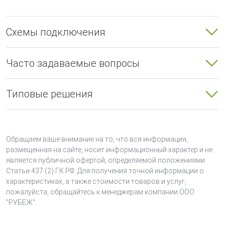
электромеханический привод с возвратной
пружиной;
электромагнитный привод с ручным возвратом
Схемы подключения
заслонки в нормальное положение.
Модуль автоматики дымоудаления подает на
Часто задаваемые вопросы
электромеханический привод напряжение питания с
помощью встроенного в модуль реле. Напряжение
Типовые решения
коммутации составляет 24 В постоянного тока или 230
В переменного тока. Выбор напряжения коммутации
производится джампером Jp1, установленным на плате
модуля.
Обращаем ваше внимание на то, что вся информация,
МДУ-1-R3 отличается от МДУ-1С-R3 нагрузочной
размещенная на сайте, носит информационный характер и не
является публичной офертой, определяемой положениями
способностью реле, коммутирующим питание на
Статьи 437 (2) ГК РФ. Для получения точной информации о
привод. Параметры приведены в таблице технических
характеристиках, а также стоимости товаров и услуг,
характеристик. Остальные параметры и функции
пожалуйста, обращайтесь к менеджерам компании ООО
аналогичны.
"РУБЕЖ".
МДУ-1-R3 используется для управления приводами,