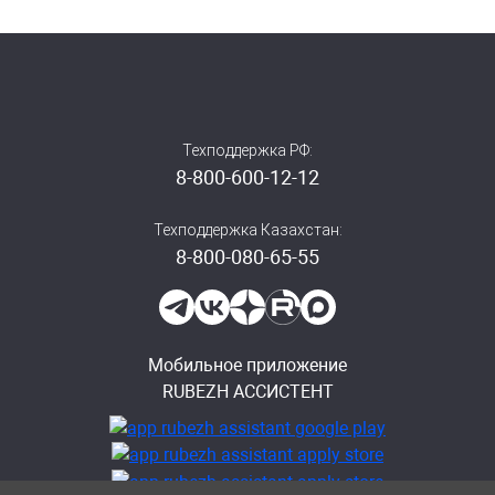
рассчитанными на напряжение 24 или 220 В. Контроль
положения заслонки клапана производится с помощью
концевых выключателей, встроенных в
электромеханический привод либо находящихся на
заслонке.
Техподдержка РФ:
Модуль автоматики дымоудаления обеспечивает:
8-800-600-12-12
подключение всех основных типов приводов,
используемых с клапанами дымоудаления;
Техподдержка Казахстан:
8-800-080-65-55
подключение устройства ручного перевода клапана
в защитное или нормальное положение (кнопки);
передачу в прибор приемно-контрольный
информации о своем состоянии и состоянии
подключенного привода;
Мобильное приложение
управление заслонкой клапана с приемно-
RUBEZH АССИСТЕНТ
контрольного прибора в автоматическом и ручном
режиме;
контроль на обрыв цепи до концевых выключателей