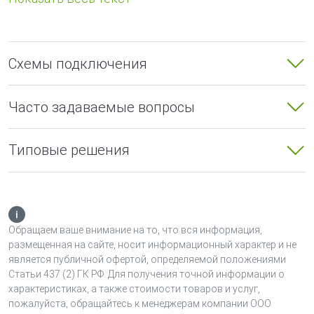
обеспечивают:
постоянный двусторонний обмен между сегментами
АЛС, а также адресными устройствами с приемно-
Схемы подключения
контрольным прибором;
передачу на приемно-контрольный прибор
Часто задаваемые вопросы
сообщений о пожаре, неисправности, тестах от
адресных устройств, расположенных на удлиненной
части АЛС;
Типовые решения
доступ к настройкам и параметрам адресных
устройств на удлиненной части АЛС;
светодиодную индикацию наличия связи с приемно-
контрольным прибором, а также между модулями.
Обращаем ваше внимание на то, что вся информация,
размещенная на сайте, носит информационный характер и не
КРК-4-БС-R3 выступает в роли ведущего модуля
является публичной офертой, определяемой положениями
(master). Он подключается в адресную линию связи.
Статьи 437 (2) ГК РФ. Для получения точной информации о
Ведомый модуль (slave) КРК-30-АЛС-R3 подключается к
характеристиках, а также стоимости товаров и услуг,
ведущему посредством радиоканала и не имеет
пожалуйста, обращайтесь к менеджерам компании ООО