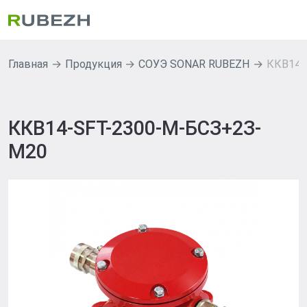
Главная
Продукция
СОУЭ SONAR RUBEZH
ККВ14-
ККВ14-SFT-2300-M-БСЗ+2З-
М20