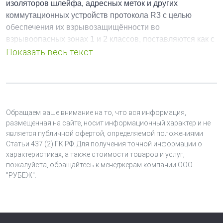
изоляторов шлейфа, адресных меток и других
коммутационных устройств протокола R3 с целью
обеспечения их взрывозащищённости во
взрывоопасных зонах 1 и 2 классов,
поставляются как с
установленными приборами (изоляторами шлейфа,
адресными метками, адаптерами), так и без них.
совместимость со следующими моделями и
комплектацией взрывозащищенных рупоров Sonar
SHE:
Обращаем ваше внимание на то, что вся информация,
размещенная на сайте, носит информационный характер и не
Sonar SHE-20, КВБ12, КВБ12
является публичной офертой, определяемой положениями
Статьи 437 (2) ГК РФ. Для получения точной информации о
Sonar SHE-20, КВБ17, КВБ17
характеристиках, а также стоимости товаров и услуг,
пожалуйста, обращайтесь к менеджерам компании ООО
Sonar SHE-30, КВБ12, КВБ12
"РУБЕЖ".
Sonar SHE-30, КВБ17, КВБ17
Sonar SHE-30-PM, КВБ12, КВБ12