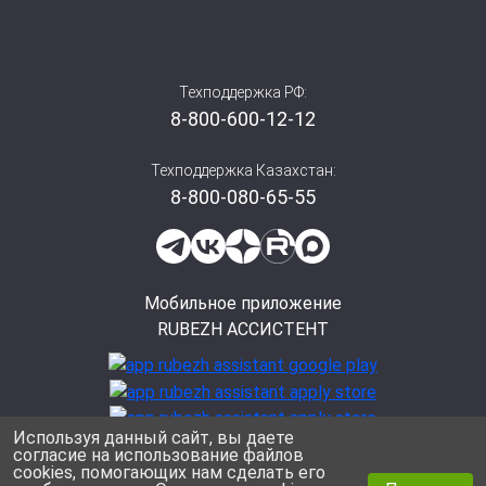
Sonar SHE-30-PM, КВБ17, КВБ17
Sonar SHE-50, КВБ12, КВБ12
Техподдержка РФ:
Sonar SHE-50, КВБ17, КВБ17
8-800-600-12-12
Техподдержка Казахстан:
8-800-080-65-55
Мобильное приложение
RUBEZH АССИСТЕНТ
Используя данный сайт, вы даете
согласие на использование файлов
cookies, помогающих нам сделать его
Политика конфиденциальности