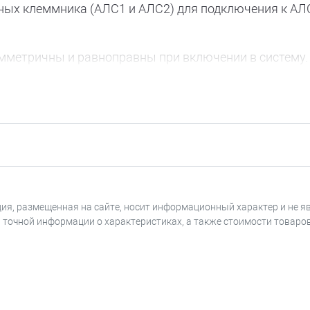
ных клеммника (АЛС1 и АЛС2) для подключения к АЛС
метричны и равноправны при включении в систему.
 передней панели загорается соответствующий свето
ть системы восстанавливается и светодиодный инди
 у изолятора и заканчивается у следующего изолято
аться при организации как радиального, так и коль
ия, размещенная на сайте, носит информационный характер и не я
я точной информации о характеристиках, а также стоимости товаро