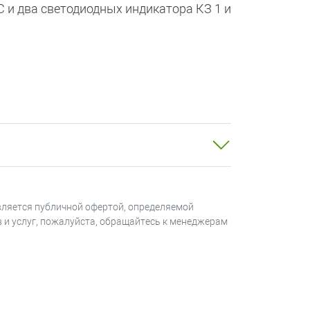
 и два светодиодных индикатора КЗ 1 и
диодный индикатор КЗ 1 или КЗ 2. При
катор гаснет.
ра или у последнего устройства в
цевого шлейфа.
вляется публичной офертой, определяемой
в и услуг, пожалуйста, обращайтесь к менеджерам