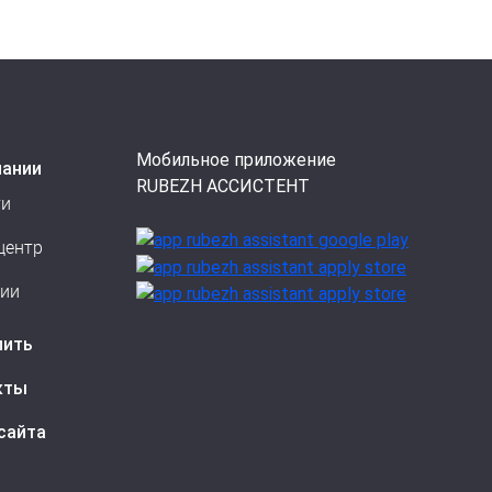
Мобильное приложение
пании
RUBEZH АССИСТЕНТ
ти
центр
сии
пить
кты
сайта