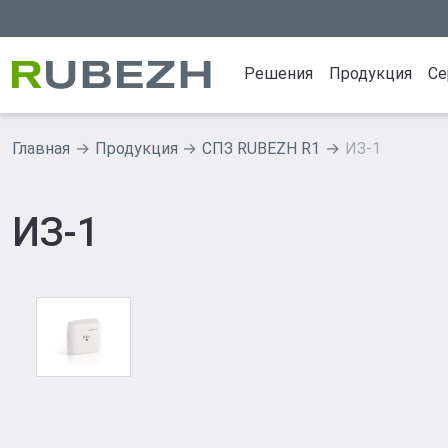
Решения
Продукция
Се
Главная
Продукция
СПЗ RUBEZH R1
ИЗ-1
Продуктовые решен
Продуктов
Интеграционная платфо
ИСБ RUBEZH
ИЗ-1
PLATFORMA
СПЗ GLOBAL
ИСБ RUBEZH R3
СПЗ RUBEZH
СПЗ GLOBAL RUBEZH
Извещатели 
СОУЭ SONAR RUBEZH
Источники п
СКУД RUBEZH STRAZH
СОУЭ SONAR
СВН RUBEZH VIDEO OP
Оповещатели
СКУД RUBEZ
СВН RUBEZH
R-LOGIC Ста