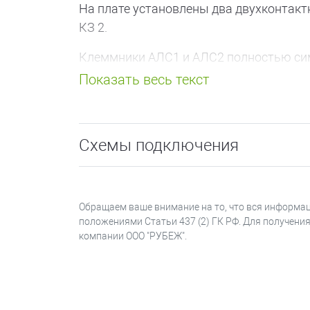
На плате установлены два двухконтакт
КЗ 2.
Клеммники АЛС1 и АЛС2 полностью сим
При замыкании линии АЛС1 или АЛС2 на
устранении замыкания работоспособнос
Защищаемый участок шлейфа начинается
Схемы подключения
шлейфе или ответвлении.
Изолятор шлейфа ИЗ-1 может использов
Обращаем ваше внимание на то, что вся информац
положениями Статьи 437 (2) ГК РФ. Для получени
компании ООО "РУБЕЖ".