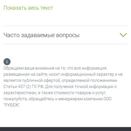
2
– количество батарей;
17
– максимальная емкость каждой батареи 17 А*ч;
Р
- Выход «неисправности» реле типа «сухой
контакт»;
БР
- с клеммами для подключения боксов
Часто задаваемые вопросы
резервного питания.
* Возможно исполнение ИВЭПР 24/5 с максимальной
емкостью каждой батареи 12 А*ч / 40 А*ч
.
Обращаем ваше внимание на то, что вся информация,
Преимущества
размещенная на сайте, носит информационный характер и не
В состав схемы ИВЭПР 24/5 входит электронный ключ,
является публичной офертой, определяемой положениями
позволяющий постоянно тестировать наличие и
Статьи 437 (2) ГК РФ. Для получения точной информации о
характеристиках, а также стоимости товаров и услуг,
уровень напряжения аккумуляторной батареи, а также
пожалуйста, обращайтесь к менеджерам компании ООО
управлять процессом её заряда. Зарядный ток
"РУБЕЖ".
находится в обратной зависимости от степени заряда
АКБ. Таким образом, по мере заряда АКБ величина
зарядного тока уменьшается и в конечном итоге
остаётся на уровне компенсации саморазряда АКБ.