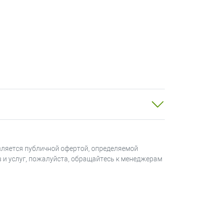
-02.
вляется публичной офертой, определяемой
в и услуг, пожалуйста, обращайтесь к менеджерам
ными приборами, обеспечивающими
игнал «Пожар» в виде скачкообразного
ее 1000 Ом, таких как Гранит, Гранд
ературы, влажности, на наличие