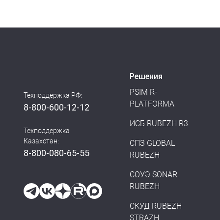
Извещатель выполняет следующие фу
измерение концентрации дыма;
цифровая обработка по специальны
уменьшение внутреннего сопротивл
Решения
тестирование работоспособности с
светодиодная индикация режимов 
PSIM R-
Техподдержка РФ:
PLATFORMA
горизонтальный круговой дымозах
8-800-600-12-12
установка на подвесной потолок, и
ИСБ RUBEZH R3
Техподдержка
Состояние «Пожар» сохраняется после 
Казахстан:
СПЗ GLOBAL
прибора отключением питания извещате
8-800-080-65-55
RUBEZH
Соединение датчика с базовым основа
СОУЭ SONAR
RUBEZH
ориентируя его относительно базового
извещатель тм Рубеж без перемонтажа 
СКУД RUBEZH
извещатель, позволяет получить сигна
STRAZH