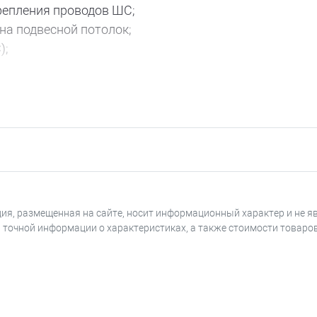
крепления проводов ШС;
на подвесной потолок;
);
ледующие варианты исполнения:
ения проводов;
крана кабеля;
 камере;
(с возможностью выбора номинала резистора) или УС
ия, размещенная на сайте, носит информационный характер и не я
я точной информации о характеристиках, а также стоимости товаро
уточной и непрерывной работы с приемно-контроль
ации в диапазоне от 9 до 30 В и воспринимающими с
извещателя в прямой полярности до величины не бол
0П и др. Извещатель не реагирует на изменение темп
ного света.