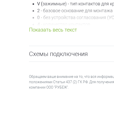
V (
зажимные) - тип контактов для 
2
- базовое основание для монтажа 
0 -
без устройства согласования (УС
4
- количество контактов.
Извещатель ИП 212-141 может иметь с
с винтовыми контактами для крепл
Схемы подключения
с 5-м контактом для подключения э
влагозащищенное исполнение;
с металлической сеткой на дымовой
с устройством согласования УС-01 
Обращаем ваше внимание на то, что вся информац
положениями Статьи 437 (2) ГК РФ. Для получени
Извещатель предназначен для круглос
компании ООО "РУБЕЖ".
напряжение питания в шлейфе сигнализ
уменьшения внутреннего сопротивления 
Магистр, ВЭРС ПК, Сигнал-20, Сигнал-2
пламени, естественного или искусствен