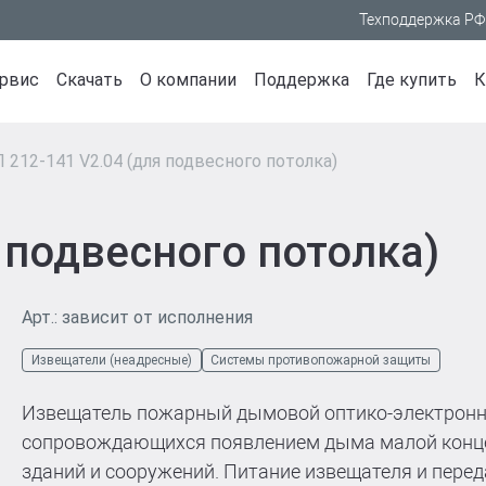
Техподдержка РФ
рвис
Скачать
О компании
Поддержка
Где купить
К
 212-141 V2.04 (для подвесного потолка)
Программное обеспечение
О компании
ия
ые линейки
Отраслевые решения
Системы безопасн
Документация по приборам
Новости
рма R-
 R3
Образование
Системы противопож
 подвесного потолка)
Маркетинговые материалы
Медиацентр
 RUBEZH
Промышленность
Системы оповещения 
Прайс-листы
Вакансии
 R1
Объекты культуры
эвакуацией
Письма
Контакты
(неадресные)
Атомная энергетика
Системы контроля и 
Арт.: зависит от исполнения
итания (неадресные)
Центр обработки данных
доступом
 RUBEZH
Охранная сигнализац
Извещатели (неадресные)
Системы противопожарной защиты
ERATOR
 (неадресные)
Системы видеонабл
H STRAZH
Источники питания
Извещатель пожарный дымовой оптико-электронн
Автоматизированны
сопровождающихся появлением дыма малой конц
ндарт
управления
зданий и сооружений. Питание извещателя и пере