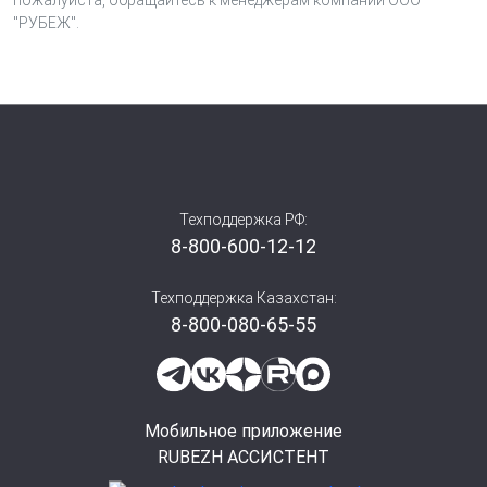
пожалуйста, обращайтесь к менеджерам компании ООО
зависимости от исполнения –
1Ex db IIB T6 Gb Х
где
"РУБЕЖ".
знак ″Х″ означает особые условия монтажа и
эксплуатации.
Техподдержка РФ:
8-800-600-12-12
Техподдержка Казахстан:
8-800-080-65-55
Мобильное приложение
RUBEZH АССИСТЕНТ