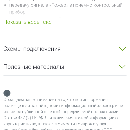
передачу сигнала «Пожар» в приемно-контрольный
прибор;
индикацию режима работы извещателя;
тестирование работоспособности с помощью
магнита.
Питание и информационный обмен извещателя
Схемы подключения
осуществляется по АЛС. В системе каждый извещатель
занимает один адрес.
Полезные материалы
Извещатель ИП101-1В-R3 конструктивно выполнен в
едином корпусе. Чувствительный элемент извещателя
ИП101-1В-R3 – интегральный датчик температуры с
линейной характеристикой, длина датчика 165 мм.
Обращаем ваше внимание на то, что вся информация,
Температура срабатывания (класс) и тип извещателя
размещенная на сайте, носит информационный характер и не
(максимальный, максимально-дифференциальный)
является публичной офертой, определяемой положениями
задаются при конфигурировании извещателя.
Статьи 437 (2) ГК РФ. Для получения точной информации о
характеристиках, а также стоимости товаров и услуг,
Маркировка взрывозащиты извещателей в