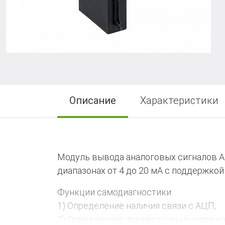
R-LOGIC Лай
Описание
Характеристики
Модуль вывода аналоговых сигналов A
диапазонах от 4 до 20 мА с поддержкой
Функции самодиагностики:
1) Определение наличия связи с АЦП;
2) Определение температуры внутри ко