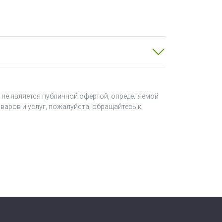
я для модуля аналогового вывода AO-
отребителю вместе с устройством.
ость встроенного программного
 невозможна. Комплект ПО
ока с поддержкой протокола HART.
 не является публичной офертой, определяемой
варов и услуг, пожалуйста, обращайтесь к