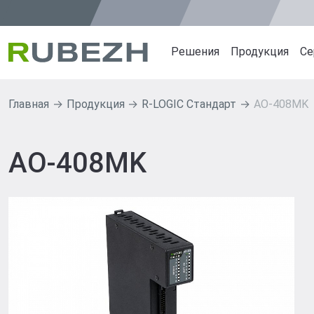
Решения
Продукция
Се
Главная
Продукция
R-LOGIC Стандарт
AO-408MK
Продуктовые решен
Продуктов
Интеграционная платфо
ИСБ RUBEZH
AO-408MK
PLATFORMA
СПЗ GLOBAL
ИСБ RUBEZH R3
СПЗ RUBEZH
СПЗ GLOBAL RUBEZH
Извещатели 
СОУЭ SONAR RUBEZH
Источники п
СКУД RUBEZH STRAZH
СОУЭ SONAR
СВН RUBEZH VIDEO OP
Оповещатели
СКУД RUBEZ
СВН RUBEZH
R-LOGIC Ста