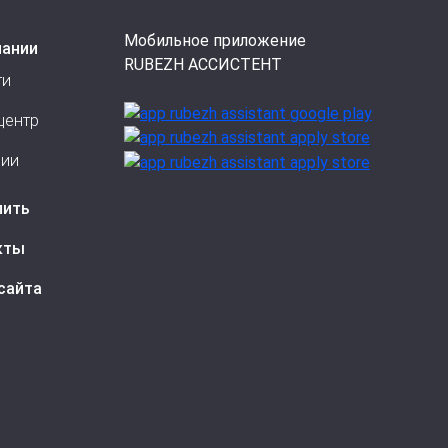
Мобильное приложение
пании
RUBEZH АССИСТЕНТ
ти
центр
сии
пить
кты
сайта