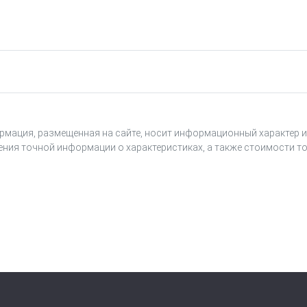
ем ЦПУ.
ТШВГ.305659.215 комплект программного обеспечени
го вывода AO-408 ТШВГ.426435.005 и поставляется п
производится только на заводе-изготовителе. Стоим
дуля. Эксплуатация встроенного ПО без устройства
ания унифицированных сигналов силы постоянного т
рмация, размещенная на сайте, носит информационный характер и
ения точной информации о характеристиках, а также стоимости то