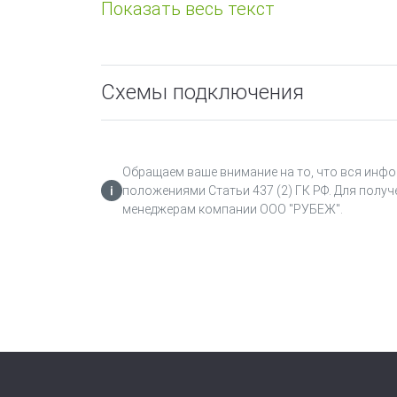
3) Определение наличия связи с модул
Встроенное программное обеспечение 
408 интегрировано в модуль аналогово
Схемы подключения
Установка программного обеспечения 
обеспечения включена в стоимость мо
предназначен для измерения формиров
Обращаем ваше внимание на то, что вся инфо
положениями Статьи 437 (2) ГК РФ. Для получ
менеджерам компании ООО "РУБЕЖ".