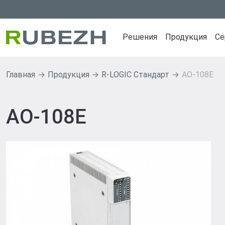
Решения
Продукция
Се
Главная
Продукция
R-LOGIC Стандарт
AO-108E
Продуктовые решен
Продуктов
Интеграционная платфо
ИСБ RUBEZH
AO-108E
PLATFORMA
СПЗ GLOBAL
ИСБ RUBEZH R3
СПЗ RUBEZH
СПЗ GLOBAL RUBEZH
Извещатели 
СОУЭ SONAR RUBEZH
Источники п
СКУД RUBEZH STRAZH
СОУЭ SONAR
СВН RUBEZH VIDEO OP
Оповещатели
СКУД RUBEZ
СВН RUBEZH
R-LOGIC Ста