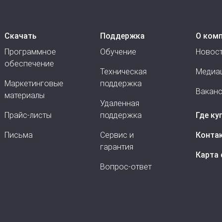
 стоимость модуля. Эксплуатация встроенного ПО б
ифицированных сигналов силы постоянного тока и на
Скачать
Поддержка
О ком
Программное
Обучение
Новос
обеспечение
Техническая
Медиа
Маркетинговые
поддержка
Вакан
материалы
Удаленная
Прайс-листы
поддержка
Где ку
Письма
Сервис и
Конта
гарантия
Карта 
Вопрос-ответ