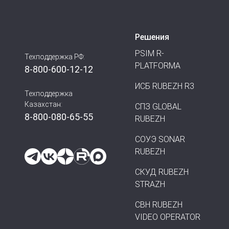
программного обеспечения включена в
ПО предназначен для формирования ун
Решения
PSIM R-
Техподдержка РФ:
PLATFORMA
8-800-600-12-12
ИСБ RUBEZH R3
Техподдержка
Казахстан:
СПЗ GLOBAL
8-800-080-65-55
RUBEZH
СОУЭ SONAR
RUBEZH
СКУД RUBEZH
STRAZH
СВН RUBEZH
VIDEO OPERATOR