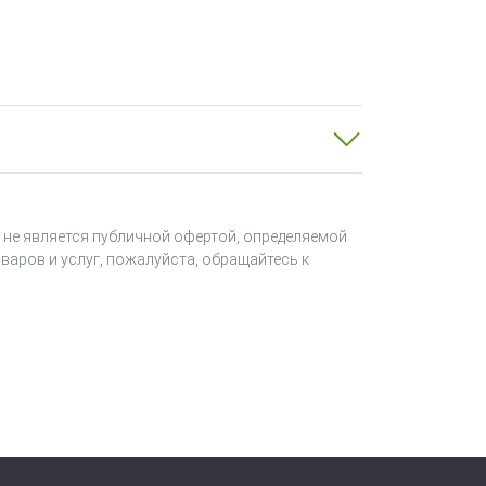
 не является публичной офертой, определяемой
варов и услуг, пожалуйста, обращайтесь к
я для модуля аналогового вывода AO-
тся потребителю вместе с
вителе. Стоимость встроенного