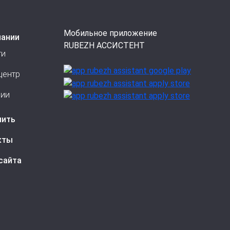
ез устройства невозможна. Комплект
пряжения постоянного тока.
Мобильное приложение
пании
RUBEZH АССИСТЕНТ
ти
центр
сии
пить
кты
сайта