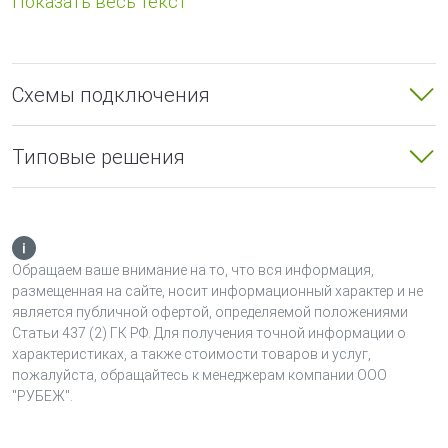
подгруппы IIС, куда подключаются устанавливаемые во
взрывоопасных зонах извещатели, имеющие
взрывозащиту вида «искробезопасная электрическая
цепь i».
Схемы подключения
АБШС-R2 относится к связанному оборудованию по
ГОСТ 30852.10, имеет маркировку взрывозащиты
Типовые решения
[Exiа]IIС, соответствует требованиям ГОСТ 30852.0, ГОСТ
30852.10 и предназначен для установки вне
взрывоопасных зон помещений и наружных установок.
АБШС-R2 обеспечивает:
Обращаем ваше внимание на то, что вся информация,
размещенная на сайте, носит информационный характер и не
контроль состояния каждого ШС по величине его
является публичной офертой, определяемой положениями
сопротивления, выявление неисправности (КЗ или
Статьи 437 (2) ГК РФ. Для получения точной информации о
обрыв) и формирование извещений в зависимости
характеристиках, а также стоимости товаров и услуг,
от типа ШС;
пожалуйста, обращайтесь к менеджерам компании ООО
"РУБЕЖ".
передачу по АЛС информации о текущем извещении
и прием от прибора команд управления
конфигурацией;