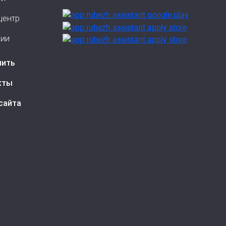
центр
сии
пить
кты
сайта