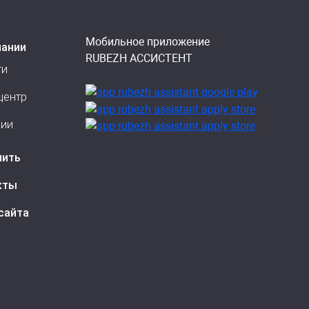
Мобильное приложение
пании
RUBEZH АССИСТЕНТ
ти
центр
сии
пить
кты
сайта