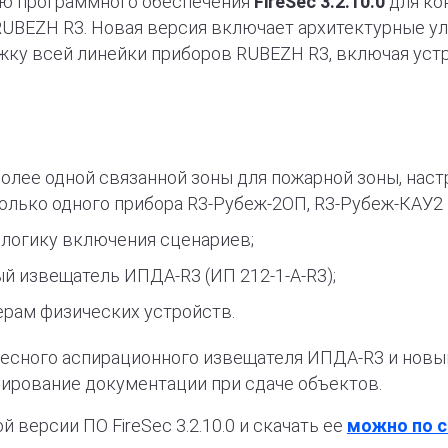
ю программного обеспечения
FireSec 3.2.10.0
для ко
 RUBEZH R3. Новая версия включает архитектурные 
ку всей линейки приборов RUBEZH R3, включая устрой
лее одной связанной зоны для пожарной зоны, настр
олько одного прибора R3-Рубеж-2ОП, R3-Рубеж-КАУ2 
 логику включения сценариев;
й извещатель ИПДА-R3 (ИП 212-1-А-R3);
ерам физических устройств.
есного аспирационного извещателя ИПДА-R3 и новы
ирование документации при сдаче объектов.
 версии ПО FireSec 3.2.10.0 и скачать ее
можно по 