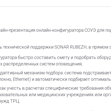
айн-презентация онлайн-конфигуратора СОУЭ для по
ль технической поддержки SONAR RUBEZH, в прямом 
уратора быстро составить смету и подобрать оборуд
х распределенных систем оповещения;
адаптивный механизм подбора: система подстраивае
локно, Ethernet) и автоматически подбирает оптимал
как учесть в расчетах специфические требования объ
разовательных или медицинских учреждениях или о
нужд ТРЦ.