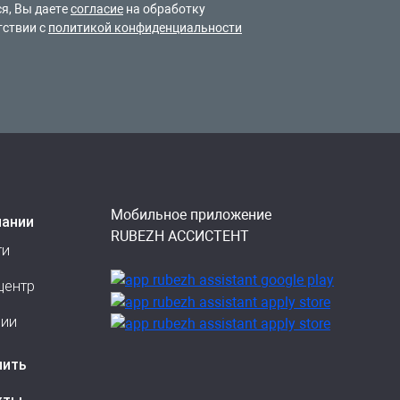
я, Вы даете
согласие
на обработку
тствии с
политикой конфиденциальности
Мобильное приложение
пании
RUBEZH АССИСТЕНТ
ти
центр
сии
пить