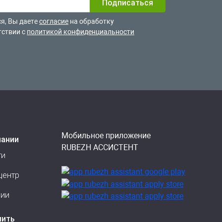
я, Вы даете
согласие
на обработку
тствии с
политикой конфиденциальности
Мобильное приложение
пании
RUBEZH АССИСТЕНТ
ти
центр
сии
пить