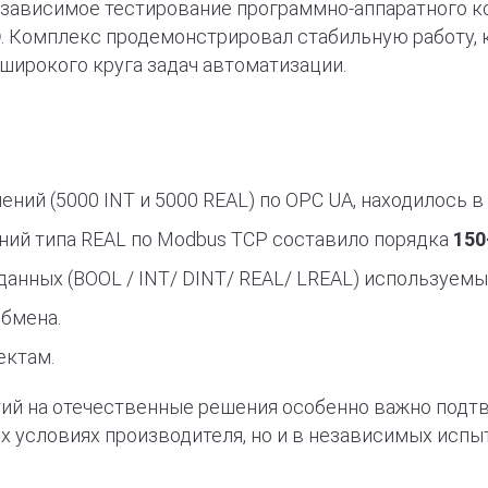
зависимое тестирование программно-аппаратного к
D
. Комплекс продемонстрировал стабильную работу, 
широкого круга задач автоматизации.
ений (5000 INT и 5000 REAL) по OPC UA, находилось 
ний типа REAL по Modbus TCP составило порядка
150
анных (BOOL / INT/ DINT/ REAL/ LREAL) используем
обмена.
ектам.
тий на отечественные решения особенно важно под
х условиях производителя, но и в независимых испы