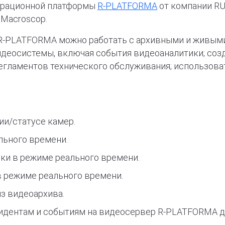
еграционной платформы
R-PLATFORMA
от компании RU
Macroscop.
R-PLATFORMA можно работать с архивными и живыми
идеосистемы, включая события видеоаналитики; соз
егламентов технического обслуживания; использова
ии/статусе камер.
льного времени.
ки в режиме реального времени.
в режиме реального времени.
з видеоархива.
идентам и событиям на видеосервер R-PLATFORMA д