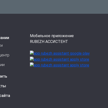
Мобильное приложение
пании
RUBEZH АССИСТЕНТ
ти
центр
сии
пить
кты
сайта