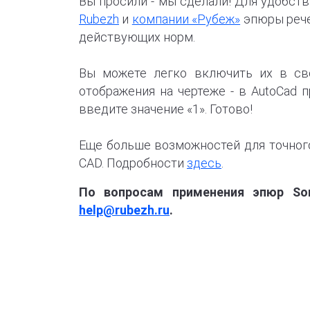
Вы просили - мы сделали! Для удобст
Rubezh
и
компании «Рубеж»
эпюры рече
действующих норм.
Вы можете легко включить их в с
отображения на чертеже - в AutoCad
введите значение «1». Готово!
Еще больше возможностей для точного
CAD. Подробности
здесь
.
По вопросам применения эпюр So
help@rubezh.ru
.