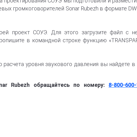
ва проектирования СОУЭ мы подготовили и размести
вых громкоговорителей Sonar Rubezh в формате DW
воей
проект СОУЭ. Для этого загрузите файл с н
 пропишите в командной строке функцию «TRANSPAR
 расчета уровня звукового давления вы найдете в 
nar Rubezh обращайтесь по номеру:
8-800-600-