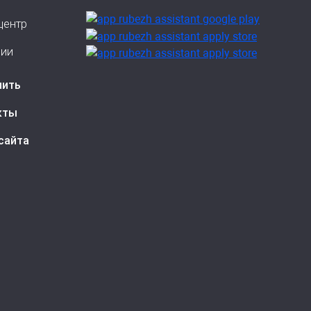
центр
сии
пить
кты
сайта