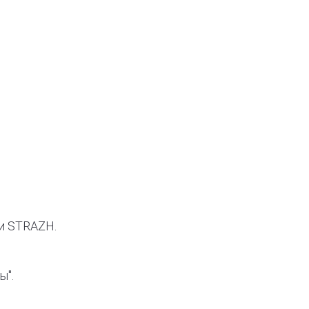
и STRAZH.
ы".