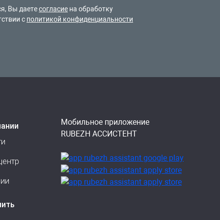
я, Вы даете
согласие
на обработку
тствии с
политикой конфиденциальности
Мобильное приложение
пании
RUBEZH АССИСТЕНТ
ти
центр
сии
пить