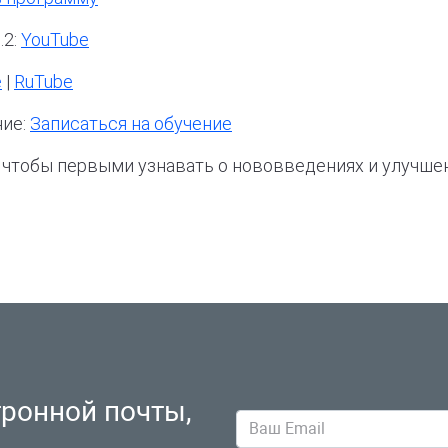
.2:
YouTube
e
|
RuTube
ние:
Записаться на обучение
 чтобы первыми узнавать о нововведениях и улучшен
тронной почты,