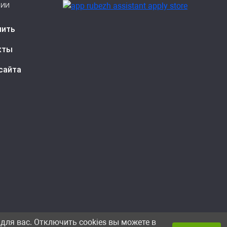
сии
пить
кты
сайта
для вас. Отключить cookies вы можете в