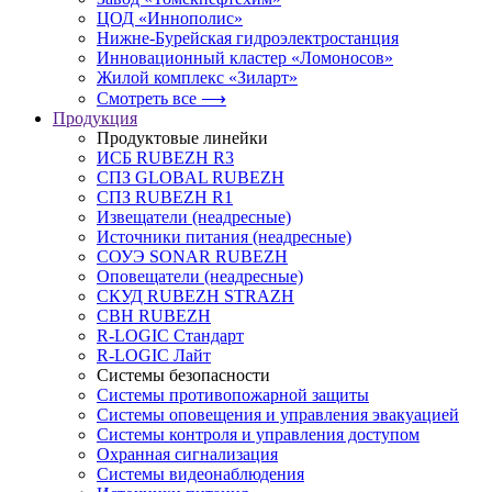
ЦОД «Иннополис»
Нижне-Бурейская гидроэлектростанция
Инновационный кластер «Ломоносов»
Жилой комплекс «Зиларт»
Смотреть все ⟶
Продукция
Продуктовые линейки
ИСБ RUBEZH R3
СПЗ GLOBAL RUBEZH
СПЗ RUBEZH R1
Извещатели (неадресные)
Источники питания (неадресные)
СОУЭ SONAR RUBEZH
Оповещатели (неадресные)
СКУД RUBEZH STRAZH
СВН RUBEZH
R-LOGIC Стандарт
R-LOGIC Лайт
Системы безопасности
Системы противопожарной защиты
Системы оповещения и управления эвакуацией
Системы контроля и управления доступом
Охранная сигнализация
Системы видеонаблюдения