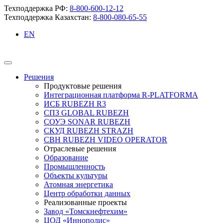
Техподдержка РФ:
8-800-600-12-12
Техподдержка Казахстан:
8-800-080-65-55
EN
Решения
Продуктовые решения
Интеграционная платформа R-PLATFORMA
ИСБ RUBEZH R3
СПЗ GLOBAL RUBEZH
СОУЭ SONAR RUBEZH
СКУД RUBEZH STRAZH
СВН RUBEZH VIDEO OPERATOR
Отраслевые решения
Образование
Промышленность
Объекты культуры
Атомная энергетика
Центр обработки данных
Реализованные проекты
Завод «Томскнефтехим»
ЦОД «Иннополис»