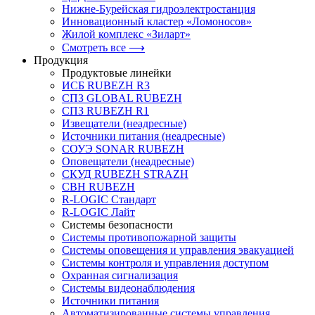
Нижне-Бурейская гидроэлектростанция
Инновационный кластер «Ломоносов»
Жилой комплекс «Зиларт»
Смотреть все ⟶
Продукция
Продуктовые линейки
ИСБ RUBEZH R3
СПЗ GLOBAL RUBEZH
СПЗ RUBEZH R1
Извещатели (неадресные)
Источники питания (неадресные)
СОУЭ SONAR RUBEZH
Оповещатели (неадресные)
СКУД RUBEZH STRAZH
СВН RUBEZH
R-LOGIC Стандарт
R-LOGIC Лайт
Системы безопасности
Системы противопожарной защиты
Системы оповещения и управления эвакуацией
Системы контроля и управления доступом
Охранная сигнализация
Системы видеонаблюдения
Источники питания
Автоматизированные системы управления