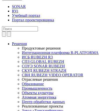
SONAR
RVi
Учебный портал
Портал проектировщика
Решения
Продуктовые решения
Интеграционная платформа R-PLATFORMA
ИСБ RUBEZH R3
СПЗ GLOBAL RUBEZH
СОУЭ SONAR RUBEZH
СКУД RUBEZH STRAZH
СВН RUBEZH VIDEO OPERATOR
Отраслевые решения
Образование
Промышленность
Объекты культуры
Атомная энергетика
Центр обработки данных
Реализованные проекты
Завод «Томскнефтехим»